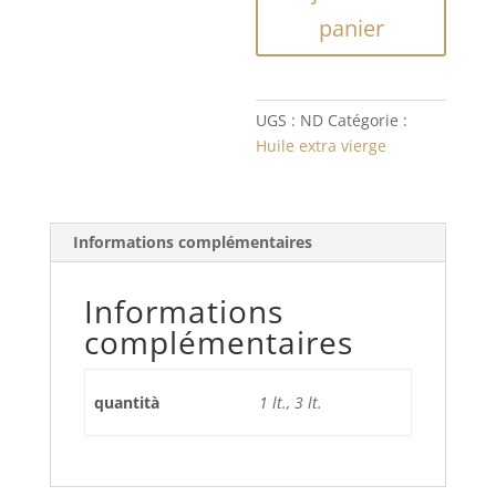
Or
panier
UGS :
ND
Catégorie :
Huile extra vierge
Informations complémentaires
Informations
complémentaires
quantità
1 lt., 3 lt.