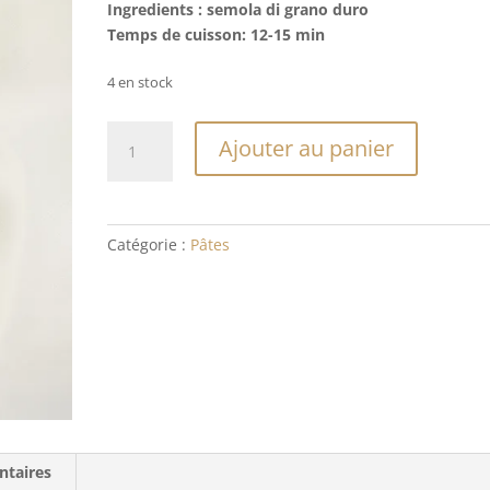
Ingredients : semola di grano duro
Temps de cuisson: 12-15 min
4 en stock
quantité
Ajouter au panier
de
Orecchiette
tricolore
Catégorie :
Pâtes
ntaires