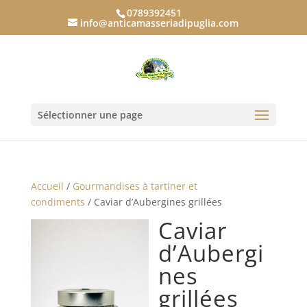
0789392451
info@anticamasseriadipuglia.com
Sélectionner une page
Accueil
/
Gourmandises à tartiner et
condiments
/ Caviar d’Aubergines grillées
Caviar
d’Aubergi
nes
grillées