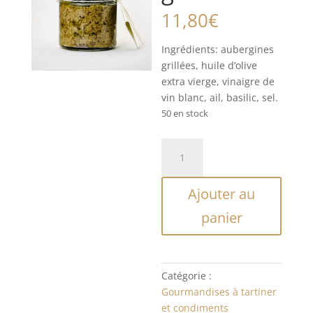
11,80
€
Ingrédients: aubergines
grillées, huile d’olive
extra vierge, vinaigre de
vin blanc, ail, basilic, sel.
50 en stock
quantité
de
Caviar
Ajouter au
d’Aubergines
grillées
panier
Catégorie :
Gourmandises à tartiner
et condiments