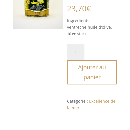
23,70
€
Ingrédients:
ventrèche,huile d’olive.
10 en stock
quantité
de
Ventreche
Ajouter au
de
thon
panier
à
l'huile
d'olive
Catégorie :
Excellence de
la mer