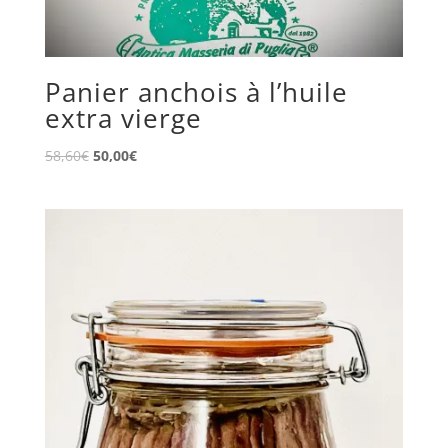
Panier anchois à l’huile
extra vierge
Le
Le
58,60
€
50,00
€
prix
prix
initial
actuel
était :
est :
58,60€.
50,00€.